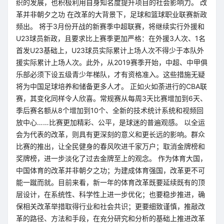
织的发展，也积极利用自身知名度提升项目的社会影响力。 改
革并非朝夕之功 在改革的大背景下，足球和篮球职业联赛新政
频出。 将于3月份开战的新赛季中超联赛，将继续实行外援和
U23球员新政，且要求比上赛季更加严格：在外援3人次、1名
首发U23基础上，U23球员实际累计上场人次不得少于本队外
援实际累计上场人次。此外，从2019赛季开始，中超、中甲俱
乐部必须下设五级青少年梯队，才有资格准入。这些措施无疑
将为中国足球培养和储备更多人才。 正如火如荼进行的CBA联
赛，其变化同样令人欣喜。常规赛从每周3天比赛增加到6天、
季后赛名额从8个增加到10个、全新的技术统计系统和视频回
放中心……比赛更加精彩、公平，是球迷的普遍观感。 以全运
会为代表的改革，则具有更深刻的意义和更长远的影响。群众
比赛的推出，让全民健身的春风吹进千家万户；取消金牌榜和
奖牌榜，进一步淡化了过去金牌至上的观念。 作为体育大国，
中国体育的改革并非朝夕之功；为建成体育强国，改革更不可
能一蹴而就。目前来看，新一年的体育改革既要延续既有的顶
层设计，在系统性、科学性上进一步优化；也要稳步推进，确
保相关改革举措取得行业和社会共识；更要细致谨慎，推敲改
革的路径、方法和手段，在充分研究和分析的基础上推进改革