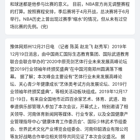
和球迷都是他参与比赛的意义。 目前，NBA官方尚无调整赛程
的打算。按照赛程安排，季后赛将于4月开战，总决赛将于6月
举行。NBA历史上曾出现过赛季“缩水”的情况，但从未有过空
场比赛的先例。(完)
豫体网郑州12月21日电 （记者 陈英 赵龙飞 赵秀军）2019年
12月19日消息，由中国商汇国际生态教育集团、国际武道教育
联合会联合举办的“2020中原亮剑艺体行业未来发展高峰论坛
暨2019行业领袖年终颁奖盛典”在中国河南郑州圆满落下帷
幕。 据了解；本次峰会主要设有“艺体行业未来发展高峰论
坛、关心青少年健康成长“艺体类考试方向发展论坛、2019行
业领袖年终颁奖盛典”，等相关活动板块组成。2019年12月17
日-19日，有来自全国地市近四百余家艺术、体育、武道、跆
拳道俱乐部管理人参加了本次会议，开幕式上，特别邀请了相
关领导、河南体育新闻网等媒体、行业专家，以及全国健康产
业管理指导中心“健康体育工作委员会”、国际少林武术节组委
会、世界武术文化产业博览会组委会、河南仰韶酒业有限公司
等友好战略合作单位相关领导共同见证了本次会议盛况。 据