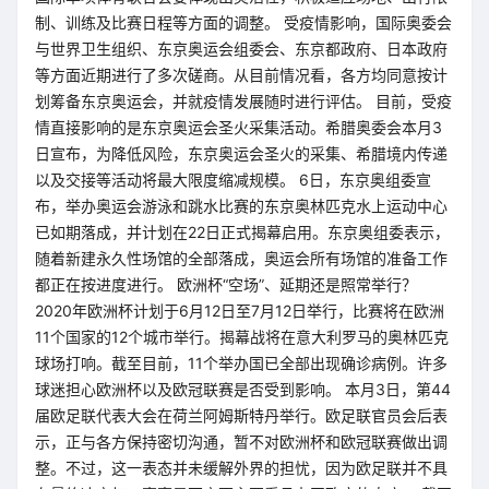
制、训练及比赛日程等方面的调整。 受疫情影响，国际奥委会
与世界卫生组织、东京奥运会组委会、东京都政府、日本政府
等方面近期进行了多次磋商。从目前情况看，各方均同意按计
划筹备东京奥运会，并就疫情发展随时进行评估。 目前，受疫
情直接影响的是东京奥运会圣火采集活动。希腊奥委会本月3
日宣布，为降低风险，东京奥运会圣火的采集、希腊境内传递
以及交接等活动将最大限度缩减规模。 6日，东京奥组委宣
布，举办奥运会游泳和跳水比赛的东京奥林匹克水上运动中心
已如期落成，并计划在22日正式揭幕启用。东京奥组委表示，
随着新建永久性场馆的全部落成，奥运会所有场馆的准备工作
都正在按进度进行。 欧洲杯“空场”、延期还是照常举行？
2020年欧洲杯计划于6月12日至7月12日举行，比赛将在欧洲
11个国家的12个城市举行。揭幕战将在意大利罗马的奥林匹克
球场打响。截至目前，11个举办国已全部出现确诊病例。许多
球迷担心欧洲杯以及欧冠联赛是否受到影响。 本月3日，第44
届欧足联代表大会在荷兰阿姆斯特丹举行。欧足联官员会后表
示，正与各方保持密切沟通，暂不对欧洲杯和欧冠联赛做出调
整。不过，这一表态并未缓解外界的担忧，因为欧足联并不具