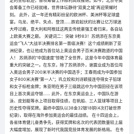
定的坐标轨迹，各项筹备工作顺利高效推进。如今，北京冬奥
会筹备工作已经就绪，世界体坛静待“双奥之城”再迎荣耀时
刻。 此外，这一年还有精彩纷呈的欧洲杯、美洲杯等足球盛
宴。乌龙、绝平、失点、登顶……跌宕起伏的比赛让亿万球迷
大呼过瘾，意大利和阿根廷这两支传统豪强王者归来，各自站
上欧美大赛之巅。 关键词二：突破 9秒83！苏炳添在东京奥
运会“飞人”大战半决赛排名第一晋级决赛！这个成绩刷新了亚
洲纪录，也让他成为首位站上奥运会男子百米决赛跑道的中国
人！ 苏炳添的“中国速度”惊艳了全世界，这是今年中国体育最
重大的突破之一。在东京，除了苏炳添外，谢震业成为首位闯
入奥运会男子200米半决赛的中国选手；王春雨成为中国参加
女子800米决赛“第一人”；巩立姣和刘诗颖接连夺得女子铅球
和女子标枪金牌；朱亚明在男子三级跳远中为中国田径在该项
目上首次奥运夺银…… 此外，在东京奥运会上，中国队在游
泳、皮划艇等水上项目取得佳绩，在帆船、三人篮球等项目上
历史性夺得奖牌。最终中国队以38金32银18铜(4次打破世界
纪录)，取得在海外参加奥运会的最佳战绩。 在十四运会上，
各省体育健儿奋勇争先，获得奖牌和名次的代表团数量较上届
大幅度增加，展现了新时代我国竞技体育发展的新格局。 在冬