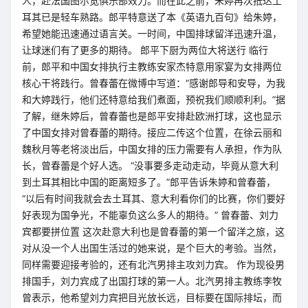
人，赴法国图尔宽俱乐部效力。而在此之前，朱婷再次抵达土
耳其已是轻车熟路。郎平特意送了本《英语九百句》给朱婷，
希望她能迅速通过语言关。一时间，中国排球留洋迅速升温，
让球迷们有了更多的期待。 郎平下厨为两位大将送行 临行
前，郎平和中国女排执行主教练安家杰特意用家宴为女排两位
核心干将践行。曾春蕾在微博中写道：“感谢郎导和安导，为我
和大婷践行，他们还特意给我们煮面，预祝我们顺顺利利。”据
了解，继朱婷后，曾春蕾也是郎平安排赴欧洲打球，这也显示
了中国女排对曾春蕾的期待。接应二传这个位置，在徐云丽和
魏秋月等老将淡出后，中国女排的压力需要有人承担，作为队
长，曾春蕾是个好人选。 “没事要多走动走动，毕竟从意大利
到土耳其相比中国的距离短多了。”郎平告诉朱婷和曾春蕾，
“以后有时间我就会去土耳其、意大利看你们的比赛，你们要好
好表现为国争光，不能辜负这么多人的期待。” 曾春蕾、刘力
宾都要拼位置 这次赴意大利也是曾春蕾的第一个留洋之旅，这
对从没一个人出国生活过的她来说，是个巨大的考验。当然，
同样需要迎接考验的，还有北汽男排主攻刘力宾。 作为现役男
排国手，刘力宾成了出国打球的第一人。北汽男排主教练李牧
曾表示，他希望刘力宾把目光放长远，目标要在国际排坛，而