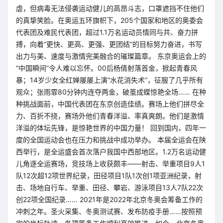
虐，但病毒无法侵袭运动健儿的高昂斗志，口罩遮挡不住他们
的真挚笑脸。在奥运五环旗帜下，205个国家和地区的奥委会
代表团及难民代表团，超过1.1万名运动员情同与共、奋力拼
搏，向着“更快、更高、更强、更团结”的目标努力奋进，书写
出力与美、速度与激情完美融合的璀璨篇章。 东京奥运会上的
“中国瞬间”令人难以忘怀。00后杨倩射落首金，掀起青春风
暴；14岁少女全红婵屡屡上演“水花消失术”，征服了几乎所有
观众；张雨霏80分钟内连夺两金，破茧成蝶惊艳全场…… 在种
种挑战面前，中国代表团在东京创造佳绩。赛场上他们拼尽全
力、百折不挠，赛场外他们青春洋溢、率真爽朗。他们是激情
洋溢的体坛先锋，是惊艳世界的中国力量！ 回到国内，四年一
度的全国运动会也在压力和挑战中成功举办。 本届全运会在陕
西举行，是全运盛会首次落户我国中西部地区。1.2万名运动健
儿角逐全运赛场，竞技场上收获颇丰——射击、举重项目9人1
队12次超12项世界纪录，田径项目1队1次创1项亚洲纪录，射
击、场地自行车、举重、田径、攀岩、游泳项目13人7队22次
创22项全国纪录…… 2021年是2022年北京冬奥会筹备工作的
冲刺之年。圣火采集、冬奥测试赛、发布防疫手册……按照预