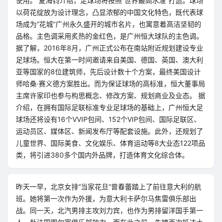
使用。 夏海钧介绍，足球场将按照“世界最高水准”打造。球场
以荷花绽放为设计理念，凸显浓郁的中国文化特色，既代表球
场成为“花城”广州永久盛开的城市名片，也寓意着高洁坚韧的
品格。主色调采用炙热的金红色，是广州恒大球队的主色调。
据了解，2016年8月，广州正式公布在南站附近规划建设专业
足球场。恒大在第一时间邀请来自美国、德国、英国、澳大利
亚等国家的8位建筑师，先后设计数十个方案，最终美国设计
师哈桑·赛义德方案胜出。而为保证球场的高标准，恒大董事局
主席许家印也参与构思概念、修改方案、规划商业及业态。 据
介绍，在拥有国际足联标准专业足球场的基础上，广州恒大足
球场还将设有16个VVIP包间、152个VIP包间、国际足联区、
运动员区、媒体区、新闻发布厅等配套设施。此外，还规划了
儿童世界、国际美食、文化娱乐、体育运动等8大业态122项品
类，将引进380多个国内外品牌，打造体育文化综合体。
昨天一早，北京女排“当家花旦”曾春蕾踏上了前往意大利的航
班。她将第一次作为外援，为意大利卡萨尔马焦雷俱乐部出
战。同一天，北汽男排主攻刘力宾，也作为男排留洋国手第一