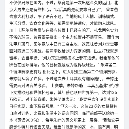
不仅仅局限在国内。不过，毕竟是第一次出这么久的远门，北
京大男生还是有些担心，“以后真的是就要靠自己了”。 曾春蕾
去意大利打球，除了语言不通，当地的风土人情、训练模式、
生活习惯、饮食文化等等，都需要尽快适应，才能融入球队。
加上卡萨尔马焦雷队在接应位置上已经有帕万、扎戈两名实力
不俗的球员，曾春蕾要拼出一个主力位置并不很容易。 而作为
法甲升班马，图尔宽队中已有三名主攻，这意味着刘力宾需要
面对四选二的挑战。按照李牧给刘力宾定的调，出去打球就是
留学，去当学徒：“刘力宾思想和技术上都在进步。我希望他的
舞台在国际排坛，他的目标就是成为世界级球星。” 朱婷第二
个留洋赛季更有戏 相比之下，进入职业生涯第二个留洋赛季，
朱婷就从容了许多。不过这次去土耳其没有翻译随行，朱婷还
需要面对语言关考验。 上赛季，朱婷帮助土耳其瓦基弗银行拿
下女排欧冠和世俱杯冠军，其年薪也跃居世界第一，达到135
万欧元。对于新赛季，朱婷明确表示：“我要把去年没能实现的
目标实现，拿下联赛冠军。” 但这一次，这位23岁的女将将独
自应对训练、比赛和生活中的语言问题。临行前郎平送给她一
本《英语900句》，希望朱婷的英文能更上一层楼。“我和安导
感觉你特别有语言天赋，我当时就是学的这一本，很有用，明