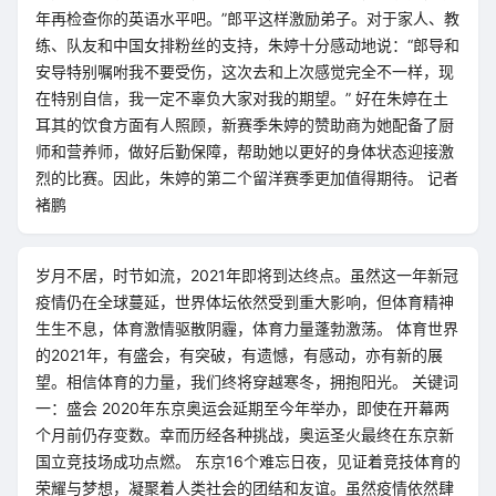
年再检查你的英语水平吧。”郎平这样激励弟子。对于家人、教
练、队友和中国女排粉丝的支持，朱婷十分感动地说：“郎导和
安导特别嘱咐我不要受伤，这次去和上次感觉完全不一样，现
在特别自信，我一定不辜负大家对我的期望。” 好在朱婷在土
耳其的饮食方面有人照顾，新赛季朱婷的赞助商为她配备了厨
师和营养师，做好后勤保障，帮助她以更好的身体状态迎接激
烈的比赛。因此，朱婷的第二个留洋赛季更加值得期待。 记者
褚鹏
岁月不居，时节如流，2021年即将到达终点。虽然这一年新冠
疫情仍在全球蔓延，世界体坛依然受到重大影响，但体育精神
生生不息，体育激情驱散阴霾，体育力量蓬勃激荡。 体育世界
的2021年，有盛会，有突破，有遗憾，有感动，亦有新的展
望。相信体育的力量，我们终将穿越寒冬，拥抱阳光。 关键词
一：盛会 2020年东京奥运会延期至今年举办，即使在开幕两
个月前仍存变数。幸而历经各种挑战，奥运圣火最终在东京新
国立竞技场成功点燃。 东京16个难忘日夜，见证着竞技体育的
荣耀与梦想，凝聚着人类社会的团结和友谊。虽然疫情依然肆