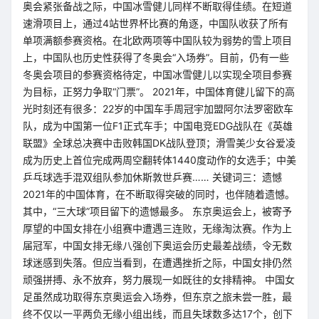
奥会紧张备战之际，中国冰雪健儿同样不断取得佳绩。在短道
速滑项目上，通过4站世界杯比赛的角逐，中国队收获了所有
单项满额参赛资格。在北欧两项等中国队较为弱势的雪上项目
上，中国队也历史性获得了冬奥会“入场券”。目前，仍有一些
冬奥会项目的参赛资格待定，中国冰雪健儿以实现全项目参赛
为目标，正努力争取“门票”。 2021年，中国体育健儿留下的高
光时刻还有很多：22岁的中国车手周冠宇加盟阿尔法罗密欧车
队，成为中国第一位F1正式车手；中国电竞EDG战队在《英雄
联盟》全球总决赛中击败韩国DK战队登顶；滑雪美少女谷爱凌
成为历史上首位完成两周空翻转体1440度动作的女选手；中美
乒乓球选手混双组队参加休斯敦世乒赛…… 关键词三：遗憾
2021年的中国体育，在不断取得突破的同时，也伴随着遗憾。
其中，“三大球”项目留下的遗憾最多。 东京奥运会上，被寄予
厚望的中国女排在小组赛中遭遇三连败，无缘淘汰赛。作为上
届冠军，中国女排无缘八强创下奥运会历史最差战绩，令无数
球迷感到失落。但应当看到，在遭遇挫折之际，中国女排仍然
顽强拼搏、永不放弃，努力展现一如既往的女排精神。 中国女
足虽然成功取得东京奥运会入场券，但东京之旅未尝一胜，最
终不仅以一平两负无缘小组出线，而且失球数多达17个，创下