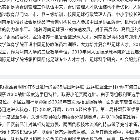
充实到足协青训管理工作队伍中来，青训管理人才队伍结构不断优化，人
通过教育部门省、市、县三级培训，校园足球行政管理人员、中小学校长
河南足协推荐社会足球品牌青训机构负责人参加中国足协品牌青训机构负
才的能力和水平。 随着河南足球事业的快速发展，对于高层次、高质量的
出了更高的要求，亟须培养一批复合型足球人才。河南省足协积极与郑州
大学体育学院开设中国足协教练员培训班，大力培养复合型足球人才。201
成立，作为河南大学的二级教学单位，2019年河大国际足球学院将正式
国际足球学院将承担国际化足球专业人才培养、足球科学研究、社会服务
电(张茜翼周昕)在5日进行的第35届国际乒联-亚乒联盟亚洲杯(简称“海口
颖莎以3:0战胜印度选手巴特拉，取得小组赛两连胜。由于同组叙利亚选手
席位。 本届亚洲杯是孙颖莎2026年首次亮相国际赛场，面对此前曾击败
迅速进入状态，打出6:0的开局，以11:5轻松拿下。第二局孙颖莎继续掌控
一度战至6平，关键时刻孙颖莎连续得分拿到赛点，并以11:8结束比赛。
多，但赛前已针对其相持能力强、两面倒板技术流畅的特点做了充分准备
示接下来将积极调整，以更好状态迎接淘汰赛。 女单其他比赛中，中国选手
美柚，队友陈熠以相同比分负于日本削球手桥本帆乃香。蒯曼、陈幸同顺利