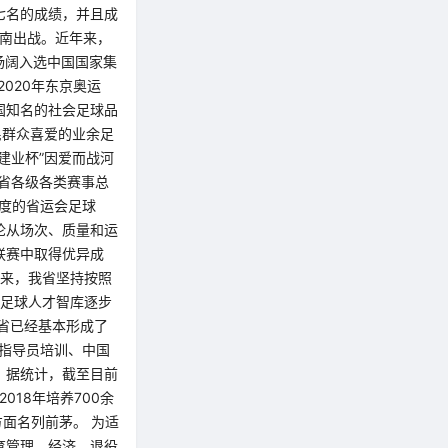
七名的成绩，并且成
河南出战。近年来，
杨阔入选中国国家集
020年东京奥运
国知名的社会足球品
民群众喜爱的业余足
建业杯”因爱而战河
全省各级各类赛事总
一度的省运会足球
论从场次、质量和运
联赛中取得优异成
以来，我省坚持按照
省足球人才智库逐步
省已经基本形成了
指导员培训、中国
。据统计，截至目前
18年培养700余
方面名列前茅。 为适
育管理、经济、退役