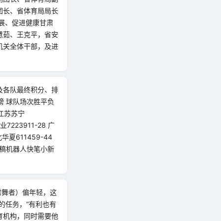
团长、省体育局局长
展、促进健康甘肃
慧茹、王克平，省安
机关全体干部，及进
果及各队最终积分、排
榜 球队场次胜平负
 江苏苏宁
业7223911-28 广
北华夏611459-44
华社发稿机器人快笔小新
雳舞者）偏年轻，这
的任务，“有利也有
育机构，同时需要他