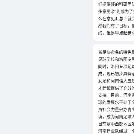
们提供好的科研团
多意见杂”则成为
么在意见汇总上就
然我们有了目标，
的，但是早点起步
省足协命名的特色
足球学校和洛阳专
同时，洛阳专项足
成，现已初步具备
女足和河南信大五
才建设提供了充分
支持。目前，河南
球的发展水平处于
员社会力量兴办青少
境，成为河南足球
目前是中西部地区
河南建业队经过一