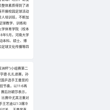
员整体素质得到了进
等开展校园足球活动
责人培训班，不断加
足球教学、训练和
大学体育学院（校本
8年5月，河南大学
启动本科、硕士、博
和足球文化传播等四
亚洲杯”)小组赛第二
亨德·扎扎退赛，孙
过国乒选手王曼昱的
节奏，以11:6再
 赛后孙颖莎表示，
，比赛中尤其注重对
王艺迪以1:3爆冷
过关。 王曼昱直