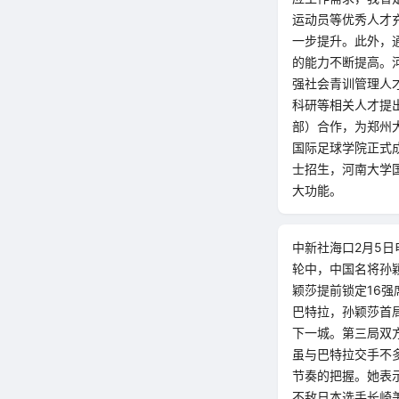
运动员等优秀人才
一步提升。此外，
的能力不断提高。
强社会青训管理人
科研等相关人才提
部）合作，为郑州
国际足球学院正式
士招生，河南大学
大功能。
中新社海口2月5日
轮中，中国名将孙
颖莎提前锁定16强
巴特拉，孙颖莎首局
下一城。第三局双方
虽与巴特拉交手不
节奏的把握。她表
不敌日本选手长崎