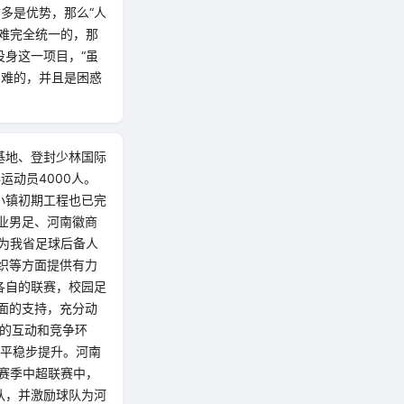
多是优势，那么“人
难完全统一的，那
身这一项目，“虽
困难的，并且是困惑
基地、登封少林国际
动员4000人。
小镇初期工程也已完
业男足、河南徽商
为我省足球后备人
织等方面提供有力
各自的联赛，校园足
面的支持，充分动
放的互动和竞争环
水平稳步提升。河南
8赛季中超联赛中，
队，并激励球队为河