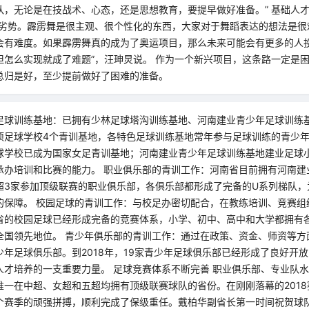
队，无论是在技战术、心态，还是思想教育，要提早做好准备。” 基础人才
了劣势。霹雳舞是很主观、很个性化的东西，大家对于舞蹈表达的想法是很
会有难度。如果霹雳舞真的成为了奥运项目，那么未来可能会有更多的人投
但怎么实现就成了难题”，汪珅炅说。 作为一个新兴项目，这条路一定是
总归是好，至少提前做好了困难的准备。
足球训练基地：已拥有少林足球塔沟训练基地、河南建业青少年足球训练
项足球学校4个青训基地，各特色足球训练基地常年参与足球训练的青少年运
球学校已成为国家女足青训基地；河南建业青少年足球训练基地建业足球
承办培训和比赛的能力。 职业俱乐部的青训工作：河南省目前拥有河南建
超3家参加顶级联赛的职业俱乐部，各俱乐部都形成了完备的U系列梯队，
的保障。 校园足球的青训工作：与校足办密切配合，在教练培训、竞赛组
省的校园足球已经形成完备的竞赛体系，小学、初中、高中和大学都拥有
全国领先地位。 青少年俱乐部的青训工作：通过在政策、资金、师资等方
年足球俱乐部。到2018年，19家青少年足球俱乐部已经形成了良好开
人才培养的一支重要力量。 足球竞赛体系不断完善 职业俱乐部、专业队
唯一在中超、女超和五超均拥有顶级联赛球队的省份。在刚刚落幕的201
个赛季的顽强拼搏，顺利完成了保级重任。戴柏华副省长第一时间祝贺球