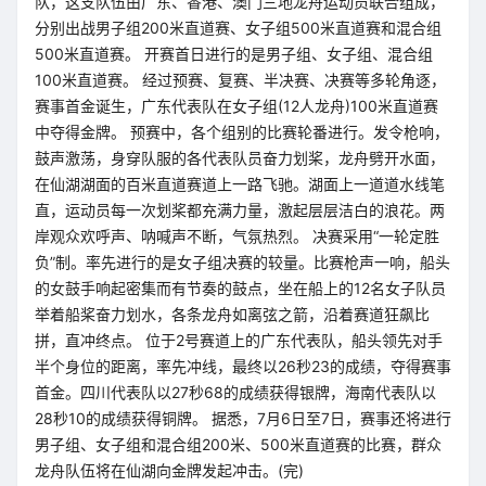
队，这支队伍由广东、香港、澳门三地龙舟运动员联合组成，
分别出战男子组200米直道赛、女子组500米直道赛和混合组
500米直道赛。 开赛首日进行的是男子组、女子组、混合组
100米直道赛。 经过预赛、复赛、半决赛、决赛等多轮角逐，
赛事首金诞生，广东代表队在女子组(12人龙舟)100米直道赛
中夺得金牌。 预赛中，各个组别的比赛轮番进行。发令枪响，
鼓声激荡，身穿队服的各代表队员奋力划桨，龙舟劈开水面，
在仙湖湖面的百米直道赛道上一路飞驰。湖面上一道道水线笔
直，运动员每一次划桨都充满力量，激起层层洁白的浪花。两
岸观众欢呼声、呐喊声不断，气氛热烈。 决赛采用“一轮定胜
负”制。率先进行的是女子组决赛的较量。比赛枪声一响，船头
的女鼓手响起密集而有节奏的鼓点，坐在船上的12名女子队员
举着船桨奋力划水，各条龙舟如离弦之箭，沿着赛道狂飙比
拼，直冲终点。 位于2号赛道上的广东代表队，船头领先对手
半个身位的距离，率先冲线，最终以26秒23的成绩，夺得赛事
首金。四川代表队以27秒68的成绩获得银牌，海南代表队以
28秒10的成绩获得铜牌。 据悉，7月6日至7日，赛事还将进行
男子组、女子组和混合组200米、500米直道赛的比赛，群众
龙舟队伍将在仙湖向金牌发起冲击。(完)