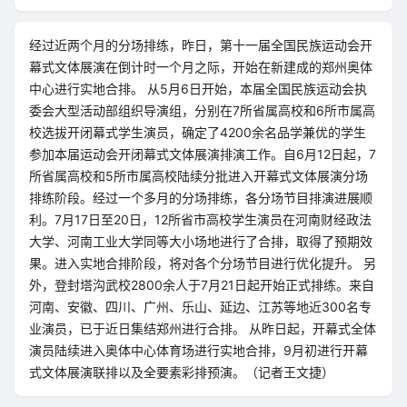
经过近两个月的分场排练，昨日，第十一届全国民族运动会开
幕式文体展演在倒计时一个月之际，开始在新建成的郑州奥体
中心进行实地合排。 从5月6日开始，本届全国民族运动会执
委会大型活动部组织导演组，分别在7所省属高校和6所市属高
校选拔开闭幕式学生演员，确定了4200余名品学兼优的学生
参加本届运动会开闭幕式文体展演排演工作。自6月12日起，7
所省属高校和5所市属高校陆续分批进入开幕式文体展演分场
排练阶段。经过一个多月的分场排练，各分场节目排演进展顺
利。7月17日至20日，12所省市高校学生演员在河南财经政法
大学、河南工业大学同等大小场地进行了合排，取得了预期效
果。进入实地合排阶段，将对各个分场节目进行优化提升。 另
外，登封塔沟武校2800余人于7月21日起开始正式排练。来自
河南、安徽、四川、广州、乐山、延边、江苏等地近300名专
业演员，已于近日集结郑州进行合排。 从昨日起，开幕式全体
演员陆续进入奥体中心体育场进行实地合排，9月初进行开幕
式文体展演联排以及全要素彩排预演。（记者王文捷）