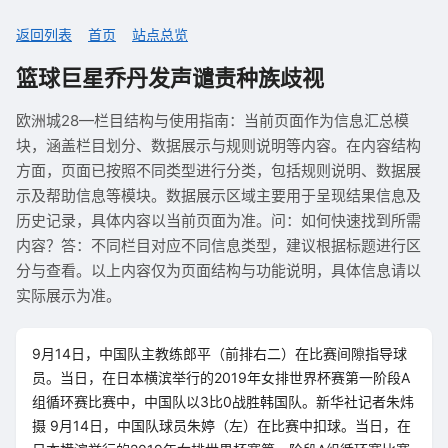
返回列表
首页
站点总览
篮球巨星乔丹发声谴责种族歧视
欧洲城28—栏目结构与使用指南：当前页面作为信息汇总模
块，涵盖栏目划分、数据展示与规则说明等内容。在内容结构
方面，页面已按照不同类型进行分类，包括规则说明、数据展
示及帮助信息等模块。数据展示区域主要用于呈现结果信息及
历史记录，具体内容以当前页面为准。问：如何快速找到所需
内容？答：不同栏目对应不同信息类型，建议根据标题进行区
分与查看。以上内容仅为页面结构与功能说明，具体信息请以
实际展示为准。
9月14日，中国队主教练郎平（前排右二）在比赛间隙指导球
员。当日，在日本横滨举行的2019年女排世界杯赛第一阶段A
组循环赛比赛中，中国队以3比0战胜韩国队。新华社记者朱炜
摄 9月14日，中国队球员朱婷（左）在比赛中扣球。当日，在