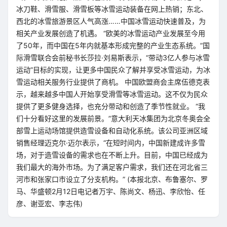
冰刀鞋、滑雪服、滑雪板等冰雪运动装备在网上热销；东北、
西北的冰雪旅游景区人气高涨……中国冰雪运动快速普及，为
相关产业发展创造了机遇。 “欧美的冰雪运动产业发展至今用
了50年，而中国在5年内就基本形成完整的产业生态系统。”国
际滑雪联合会前秘书长莎拉·刘易斯表示，“带动3亿人参与冰雪
运动”目标的实现，让更多中国民众了解并享受冰雪运动，为冰
雪运动相关服务行业提供了商机。 中国欧盟商会主席伍德克表
示，越来越多中国人开始享受滑雪等冰雪运动。这不仅为民众
提供了更多健身选择，也充分带动和创造了季节性就业。 “我
们十分看好这里的发展前景。”意大利天冰集团为北京冬奥会全
部雪上运动场馆提供造雪设备和自动化系统。该公司亚洲区域
销售经理迈克尔·迈尔表示，“在短时间内，中国新建成许多雪
场，对于造雪设备的需求也在不断上升。目前，中国已经成为
我们最大的海外市场。为了满足客户需求，我们还在河北省三
河市和张家口市设立了分支机构。” (本报北京、布鲁塞尔、罗
马、华盛顿2月12日电记者万宇、陈尚文、杨迅、李欣怡、任
彦、谢亚宏、李志伟)