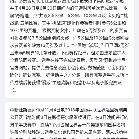
线。参赛者可使用任意跑步应用程序记录线下实际跑步情况，
并于4月28日至6月30日期间内的任选时段单次完成比赛。 本
届“奇跑迪士尼”共设3.5公里、5公里、10公里以及“宝贝跑”“挑
战跑”五项比赛，其中“挑战跑”即允许参赛者同时参与5公里和
10公里的赛程。 根据赛制安排，年龄在5周岁及以上的参赛者
可报名参加3.5公里组别的比赛，而5公里及10公里的比赛则要
求参赛者年龄为16周岁及以上。“宝贝跑”向活动当日已满2周岁
且未满5周岁的儿童开放，不设赛程距离，但须由法定监护人
全程陪同参赛。 选手在线下完成比赛后，须登录“奇跑迪士尼”
官方网站，提供完赛信息及应用程序跑步数据截图（“宝贝跑”
除外）确认完赛。 据活动主办方介绍，所有完赛选手在成功上
传成绩后将获得“漫威”主题奖牌和纪念衫以及电子版完赛证
书。
中新社斯德哥尔摩11月4日电2018年国际乒联世界巡回赛瑞典
公开赛当地时间3日在斯德哥尔摩继续进行。在3日晚间进行的
男单半决赛中，连续7个月占据世界第一的樊振东和国乒名将
许昕分别战胜瑞典选手法尔克和国乒新人周启豪，两人成功会