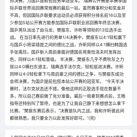
师决赛，为国乒提前包揽男单冠亚军。 瑞典公开赛是本赛季国
际乒联世界巡回赛常规赛的最后一站，虽然赛事积分和奖金并
不高，但因国际乒联要求运动员必须获得积分排名前16以及至
少参加5站公开赛方能参加国际乒联职业巡回赛年终总决赛，
国乒男队派出了由马龙、樊振东、许昕等领衔的13位选手出
战。 在当日率先进行的男单1/4决赛中，樊振东以4:1轻松赢下
与国乒小将梁靖崑之间的德比之战，许昕同样以4:1横扫韩国选
手张禹珍。国乒新人周启豪面对德国名将奥恰洛夫时发挥出
色，同样以4:1轻松晋级。 半决赛，樊振东几乎不费吹灰之力
就以4:0横扫东道主、瑞典选手法尔克，轻松挺进决赛。许昕
同样以4:0轻松拿下与周启豪之间的德比之争，与樊振东成功
会师决赛，为国乒提前包揽本站公开赛的冠亚军。 “今天半决
赛时，法尔克状态还不错，像他这样的正胶选手现在数量不
多，所以自己赛前做了充分准备。最后一局拿到赛点前，王皓
指导还特别叫了暂停，也是为了让我自己静下来想想怎么拿下
比赛。”樊振东赛后表示，“决赛是队内之战，我和许昕彼此间
都很熟悉，我只要全力以赴发挥好即可。”(完)