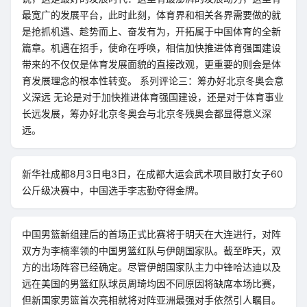
最宽广的发展平台，此时此刻，体育界和相关各界需要做的就
是抢抓机遇、趁势而上、奋发有为，开拓属于中国体育的全新
篇章。机遇在招手，使命在呼唤，相信加快推进体育强国建设
带来的不仅仅是体育发展面貌的直接改观，更重要的则会是体
育发展理念的根本性转变。 系列评论三：筹办好北京冬奥会意
义深远 无论是对于加快推进体育强国建设，还是对于体育事业
长远发展，筹办好北京冬奥会与北京冬残奥会都显得意义深
远。
新华社成都8月3日电3日，在成都大运会武术项目散打女子60
公斤级决赛中，中国选手李志勤夺得金牌。
中国男篮新组建后的首场正式比赛将于明天在大连进行，对阵
双方为李楠率领的中国男篮红队与伊朗国家队。截至昨天，双
方的出场阵容已经确定。尽管伊朗国家队主力中锋哈达迪以及
远在美国的男篮红队球员周琦均因不同原因将缺席本场比赛，
但新国家男篮首次亮相就将对阵亚洲最强对手依然引人瞩目。