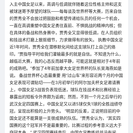
入主中国女足以来，高调与低调就伴随着这位性格主帅和这支
被球迷寄予厚望的球队——每每谈及世界杯等大赛，历来自信
的贾秀全不会放过把鼓励和希望传递给队员的任何一个机会，
一直在高调重塑中国女足勇往直前、不惧挑战的精神内核；但
在具体的备战和热身赛中，贾秀全又显得很低调，在人员组织
和技战术打磨上狠抠细节，力求做得有的放矢。 执教中国女足
近1年时间，贾秀全在潜移默化间给这支球队打上自己的烙
印。“贾指导平时给我们灌输最多的就是自信。不知道为什么，
越临近大赛，我的心态反而越平静，可能这就是相对于4年前
的成熟吧。”参加了4年前加拿大女足世界杯的队长吴海燕如是
说。 备战世界杯心态最重要 用“过山车”来形容近两个月的中国
女足表现可谓贴切——在3月初举行的阿尔加夫杯女足邀请赛
上，中国女足3战皆负表现低迷，球队在技战术和比赛经验上
暴露出的短板令外界颇为诟病；然而，不到一个月之后举行的
武汉女足四国赛上，中国女足又以进5球仅失1球的全胜战绩夺
冠，呈现出积极的上升势头。 “明显的反差，正说明目前的中
国女足还不能算是一支很成熟的队伍。”贾秀全认为，“其实四
国赛的这个冠军并不是最重要的，比赛过程的参考意义远大于
夺冠本身。” 武汉四国赛结束后，中国女足教练组并没有闲