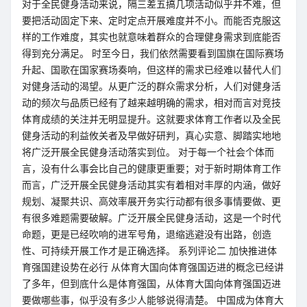
对于全民健身活动来说，隔三差五搞几项活动似乎并不难，但
要把活动固定下来、定时定点开展难度并不小。而能否克服这
样的工作难度，其实也就意味着群众的合理健身需求到底能否
得到充分满足。 时至今日，我们依然需要看到国旗在国际赛场
升起、国歌在国家赛场奏响，但这样的需求已经难以替代人们
对健身活动的渴望。从更广泛的群众需求分析，人们对健身活
动的频次与品质已经有了越来越明确的需求，相对而言对竞技
体育成绩的关注并无明显提升。这就要求体育工作者以及全民
健身活动的利益攸关者及早做好研判，真心实意、脚踏实地地
将广泛开展全民健身活动落实到位。 对于每一个社会个体而
言，没有什么事会比自己的健康更重要；对于新时期体育工作
而言，广泛开展全民健身活动其实有着相对丰厚的内涵，做好
规划、凝聚共识、高效率展开务实行动都有很多事情要做、更
有很多难题需要破解。广泛开展全民健身活动，这是一个时代
命题，更是已经吹响的进军号角，退缩逃避没有出路，创造
性、可持续开展工作才是正确选择。 系列评论二 加快推进体
育强国建设势在必行 从体育大国向体育强国迈进的概念已经讲
了多年，但到底什么是体育强国，从体育大国向体育强国迈进
要做哪些事，似乎没有多少人能够说得清楚。 中国成为体育大