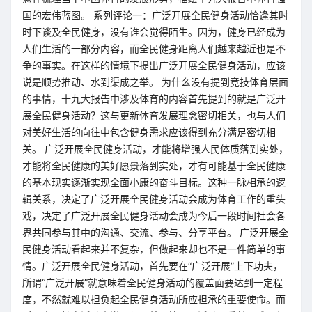
国的宏伟蓝图。 系列评论一：广泛开展全民健身活动恰逢其时
时下谈及全民健身，没有谁会觉得陌生。因为，健身已经成为
人们生活的一部分内容，而全民健身距离人们越来越近也是不
争的事实。在这样的情境下提出广泛开展全民健身活动，应该
说是顺势推动、水到渠成之举。 为什么没有提到竞技体育层面
的事情，十九大报告中涉及体育的内容首先提到的就是广泛开
展全民健身活动？这与更新体育发展理念密切相关，也与人们
对美好生活的向往中包含健身需求应该得到充分满足密切相
关。 广泛开展全民健身活动，才能将增强人民体质落到实处，
才能将全民健康的美好愿景落到实处，才有可能基于全民健康
的基本现实逐渐实现全面小康的奋斗目标。这种一脉相承的逻
辑关系，决定了广泛开展全民健身活动会成为体育工作的重头
戏，决定了广泛开展全民健身活动会成为今后一段时间社会各
界共同参与其中的沟通、交流、参与、分享平台。 广泛开展全
民健身活动看起来并不复杂，但做起来却也不是一件简单的事
情。广泛开展全民健身活动，首先要在“广泛开展”上下功夫，
所谓“广泛开展”就意味着全民健身活动的覆盖面要达到一定程
度，不然就难以担负起全民健身活动所应担承的重要使命。而