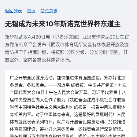
返回列表
首页
站点总览
无锡成为未来10年斯诺克世界杯东道主
新华社武汉4月20日电（记者乐文婉）武汉市体育局20日在官
方微信公众平台发布《武汉市体育场所安全有序恢复开放及疫
情防控工作指南》称，将按照“分区分级、分类分时”原则，开
放室外、室内各类公共体育场所。
广泛开展全民健身活动，加快推进体育强国建设，筹办好北京
冬奥会、冬残奥会。——习近平 编者按：中国共产党第十九次
全国代表大会18日上午在人民大会堂开幕。习近平代表第十八
届中央委员会向大会作了题为《决胜全面建成小康社会夺取新
时代中国特色社会主义伟大胜利》的报告，报告中两次提到体
育相关内容。对于中国体育来说，这是最好的发展时代！人民
体育就此发表系列特评，就广泛开展全民健身活动、加快推进
体育强国建设、筹办好北京冬奥会、冬残奥会进行深刻解读。
意在梳理当下中国体育的发展形势，描绘十九大报告中体育强