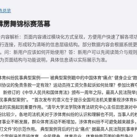
点总览
洲霹雳舞锦标赛落幕
与内容解析：页面内容通过模块化方式呈现，方便用户快速了解各项
行连接，形成较为清晰的信息层级结构。部分数据内容会根据系统
。问：新用户应该如何开始使用？答：新用户可以先阅读简介与规
为页面结构与功能说明，具体信息请以实际展示为准。
育纠纷民事典型案例—— 被典型案例戳中的中国体育“痛点” 健身企业“
训协议的免责条款一定有效？运动员持工资欠条起诉如何处理？参加比赛
？ 新修订的《中华人民共和国体育法》颁布一周年之际，最高人民法院举
民事典型案例”。 “‘首次发布’的意义在于提示全国司法机关要重视涉体育
育法的实施起到重要作用。”清华大学法学院体育法研究中心主任田思源对中
纷比较少，各地司法机关对于涉体育纠纷的认识和理解也不同，当事人的
育事业不断发展，群众体育活动不断增加，涉体育纠纷不可避免越来越多
打文件”的示范作用。 典型案例背后的行业“痛点” 据最高人民法院民事
8个案例涵盖竞技体育、全民健身、体育产业、体育仲裁范围的典型争议