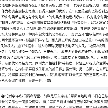
吸热塔的造型和高度在延庆地区具有标志性作用，作为冬奥会标志塔可达
，作为冬奥主题标志塔也具有得天独厚的优势，在5公里范围内也能看到
，延庆冬奥标志塔也与小海陀山上的冬奥会场地遥相呼应。 作为北京冬奥
”“科技办奥”理念，充分利用原有建筑物对结构进行改造设计，以“冰雕”
TFE膜沿塔身六个边创造如冰雪结晶的飘带螺旋飘动，并在塔顶设置高17
标志塔整体呈现一种具有纪念性的奖杯形态。 “奥运五环”由钢结构打造
两个整环及130根连接杆件构成，而支撑五环的底座由达总重105吨的
全风险极大。施工过程中，最大的阻碍便是延庆地区的大风。“地面3级风，
一名壮汉都会被吹一个趔趄”，王宠表示。 延庆冬奥景观塔正在进行收尾施
供图 为了克服在气候上存在的风险，项目部成立了专项BIM团队，用三
量，从而优化吊装方案。同时为严格控制焊接精度，保证五环标志高空拼
计算软件，在构件最容易发生形变的部位做加强处理；另一方面，在五环
度，将焊接误差控制在2mm内，使“奥运五环”以最完美的姿态呈现出来
永久保留性建筑，呈现于世。(完)
日电(记者李洋)法国著名球星、前欧足联主席普拉蒂尼当地时间18日在巴
僚长的盖昂也一同接受调查。 普拉蒂尼目前被拘留在巴黎郊外的法国反腐
道称，普拉蒂尼此次被捕与涉嫌世界杯主办权腐败案有关。普拉蒂尼的律