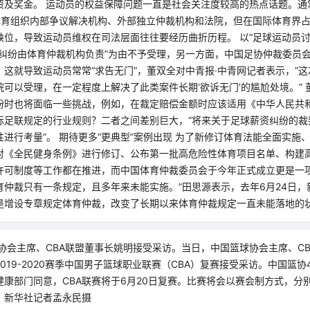
资及奖金。 运动员的权益保障问题一直是社会关注度较高的热点话题。通
体育组织内部争议解决机构、外部独立仲裁机构和法院，但在国际体育界
缺位，导致运动员维权在司法层面往往要经历曲折历程。 以“足球运动员讨
育纠纷由体育仲裁机构负责”为由不予受理，另一方面，中国足协仲裁委员
这就导致运动员常常“求告无门”，董双全对中青报·中青网记者表示，“
可以受理，在一定程度上解决了此类案件长期‘欲诉无门’的尴尬处境。”
纷时也将面临一些挑战，例如，在裁定赔偿金额时应该适用《中华人民共
际足联规定的行业规则？二者之间差别巨大，“将来关于足球薪资纠纷的裁
进行考量”。 期待更多“更典型”案例出现 为了新修订体育法能全面实施
对《全民健身条例》进行修订、公布第一批高危险性体育项目名单、构建
许可制度等工作都在推进，而中国体育仲裁委员会于今年正式成立更是一项
育仲裁只有一条规定，且多年来未能实施。”田思源表示，去年6月24日，
是增设专章规定体育仲裁，改变了长期以来体育仲裁规定一直未能落地的
协会主席、CBA联盟董事长姚明接受采访。当日，中国篮球协会主席、C
019-2020赛季中国男子篮球职业联赛（CBA）复赛接受采访。中国篮
健康部门同意，CBA联赛将于6月20日复赛。比赛将会以赛会制方式，分
。新华社记者孟永民摄