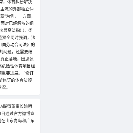
常，体育纠纷解决
占主流的外部独立仲
薪”为例，一方面，
会面对已经解散的俱
这次最高法指出，类
 董双全同时强调，法
和国劳动合同法》的
判问题，还需要结
、真正落地，田思源
高危险性体育项目经
重要进展。 “修订
新修订的体育法颁
状况。
BA联盟董事长姚明
协4日通过官方微博宣
别在山东青岛和广东